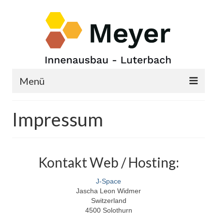
Menü
Startseite
Impressum
Schreinerarbeiten und Einrichtungen
Montagen – Innenausbau
Kontakt Web / Hosting:
Küchen und Bad
J-Space
Produkte
Jascha Leon Widmer
Switzerland
Über mich
4500 Solothurn