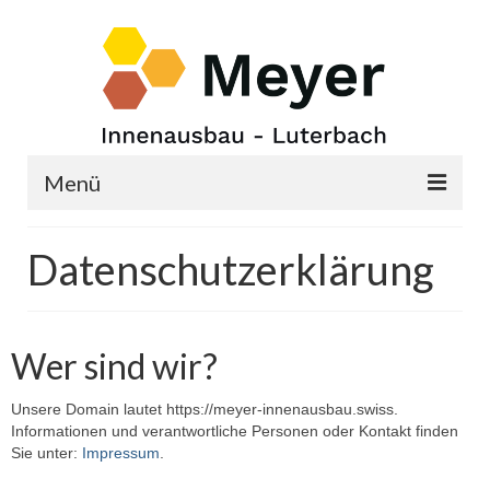
Menü
Startseite
Datenschutzerklärung
Schreinerarbeiten und Einrichtungen
Montagen – Innenausbau
Wer sind wir?
Küchen und Bad
Unsere Domain lautet https://meyer-innenausbau.swiss.
Produkte
Informationen und verantwortliche Personen oder Kontakt finden
Sie unter:
Impressum
.
Über mich